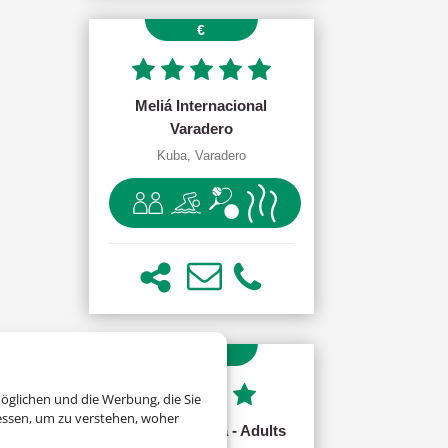
p. P. ab 1283
€
Meliá Internacional
Varadero
Kuba, Varadero
ab 517.00 €
(p.P.)
öglichen und die Werbung, die Sie
essen, um zu verstehen, woher
Allegro Madeira - Adults